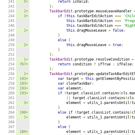
5×
return
 isValid
;
};
1×
TaskbarEdit
.
prototype
.
mouseLeaveHandler 
3×
if
(
this
.
taskBarEditAction 
===
'Chil
this
.
taskBarEditAction 
===
'Prog
this
.
taskBarEditAction 
===
'Righ
1×
this
.
dragMouseLeave 
=
false
;
}
else
{
2×
this
.
dragMouseLeave 
=
true
;
}
};
1×
TaskbarEdit
.
prototype
.
resolveCondition 
=
767×
return
 condition 
?
 ifTrue 
:
 ifFalse
;
};
1×
TaskbarEdit
.
prototype
.
updateTaskBarEditE
193×
var
 target 
=
this
.
getElementByPositi
193×
var
 cloneTaskBar
;
193×
var
 element
;
193×
if
(
target
.
classList
.
contains
(
cls
.
ma
||
 target
.
classList
.
contains
(
cls
3×
                element 
=
 utils_1
.
parentsUntil
(
t
}
190×
else
if
(
target
.
classList
.
contains
(
c
1×
                element 
=
 utils_1
.
parentsUntil
(
t
}
else
{
189×
                element 
=
 utils_1
.
parentsUntil
(
t