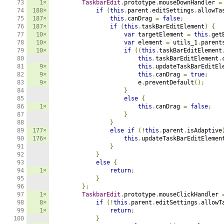
1×
TaskbarEdit
.
prototype
.
mouseDownHandler 
=
188×
if
(
this
.
parent
.
editSettings
.
allowTa
187×
this
.
canDrag 
=
false
;
187×
if
(
this
.
taskBarEditElement
)
{
10×
var
 targetElement 
=
this
.
get
10×
var
 element 
=
 utils_1
.
parent
10×
if
((
this
.
taskBarEditElement
this
.
taskBarEditElement
.
9×
this
.
updateTaskBarEditEl
9×
this
.
canDrag 
=
true
;
9×
                        e
.
preventDefault
();
}
else
{
1×
this
.
canDrag 
=
false
;
}
}
177×
else
if
(!
this
.
parent
.
isAdaptive
176×
this
.
updateTaskBarEditElemen
}
}
else
{
1×
return
;
}
};
1×
TaskbarEdit
.
prototype
.
mouseClickHandler 
8×
if
(!
this
.
parent
.
editSettings
.
allowT
1×
return
;
}