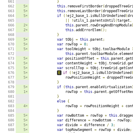
}
5×
this
.
removeFirstBorder
(
droppedTreeGr
5×
this
.
removeLastBorder
(
droppedTreeGri
5×
if
(!
ej2_base_1
.
isNullOrUndefined
(
dr
||
!
utils_1
.
parentsUntil
(
target
,
2×
this
.
parent
.
rowDragAndDropModule
2×
this
.
addErrorElem
();
}
5×
var
 tObj 
=
this
.
parent
;
5×
var
 rowTop 
=
0
;
5×
var
 toolHeight 
=
 tObj
.
toolbarModule 
this
.
parent
.
toolbarModule
.
elemen
5×
var
 positionOffSet 
=
this
.
parent
.
get
5×
var
 contentHeight 
=
 tObj
.
treeGrid
.
ge
5×
var
 scrollTop 
=
 tObj
.
treeGrid
.
getCon
5×
E
if
(!
ej2_base_1
.
isNullOrUndefined
5×
                rowPositionHeight 
=
 droppedTreeG
}
5×
if
(
this
.
parent
.
enableVirtualization
1×
                rowTop 
=
this
.
parent
.
getOffsetRe
}
else
{
4×
                rowTop 
=
 rowPositionHeight 
+
 con
}
5×
var
 rowBottom 
=
 rowTop 
+
this
.
dragge
5×
var
 difference 
=
 rowBottom 
-
 rowTop
;
5×
var
 divide 
=
 difference 
/
3
;
5×
var
 topRowSegment 
=
 rowTop 
+
 divide
;