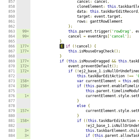
                    cancel
:
 cancel
,
                    cloneElement
:
this
.
taskbarEl
                    data
:
this
.
taskBarEditRecord
                    target
:
 event
.
target
,
                    rows
:
 ganttRowElement

};
99×
this
.
parent
.
trigger
(
'rowDrag'
,
 e
99×
                cancel 
=
 eventArgs
[
'cancel'
];
}
177×
E
if
(!
cancel
)
{
177×
this
.
isMouseDragCheck
();
}
177×
if
(
this
.
isMouseDragged 
&&
this
.
task
172×
                event
.
preventDefault
();
172×
if
(!
ej2_base_1
.
isNullOrUndefine
this
.
taskBarEditAction 
!==
'
158×
var
 currentElement 
=
this
.
ed
158×
if
(
this
.
parent
.
enableTimeli
this
.
parent
.
timelineModu
1×
                        currentElement
.
style
.
set
}
else
{
157×
                        currentElement
.
style
.
set
}
158×
if
((
this
.
taskBarEditAction 
!
ej2_base_1
.
isNullOrUnde
3×
this
.
taskbarElement
.
chil
3×
if
(
this
.
parent
.
allowTas