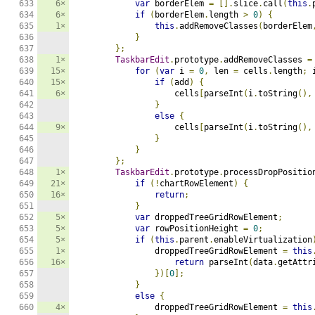
6×
var
 borderElem 
=
[].
slice
.
call
(
this
.
6×
if
(
borderElem
.
length 
>
0
)
{
1×
this
.
addRemoveClasses
(
borderElem
}
};
1×
TaskbarEdit
.
prototype
.
addRemoveClasses 
=
15×
for
(
var
 i 
=
0
,
 len 
=
 cells
.
length
;
 
15×
if
(
add
)
{
6×
                    cells
[
parseInt
(
i
.
toString
(),
}
else
{
9×
                    cells
[
parseInt
(
i
.
toString
(),
}
}
};
1×
TaskbarEdit
.
prototype
.
processDropPositio
21×
if
(!
chartRowElement
)
{
16×
return
;
}
5×
var
 droppedTreeGridRowElement
;
5×
var
 rowPositionHeight 
=
0
;
5×
if
(
this
.
parent
.
enableVirtualization
1×
                droppedTreeGridRowElement 
=
this
16×
return
 parseInt
(
data
.
getAttr
})[
0
];
}
else
{
4×
                droppedTreeGridRowElement 
=
this