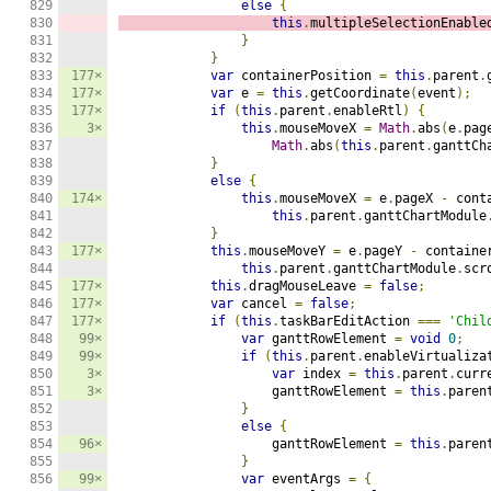
else
{
this
.
multipleSelectionEnable
}
}
177×
var
 containerPosition 
=
this
.
parent
.
177×
var
 e 
=
this
.
getCoordinate
(
event
);
177×
if
(
this
.
parent
.
enableRtl
)
{
3×
this
.
mouseMoveX 
=
Math
.
abs
(
e
.
pag
Math
.
abs
(
this
.
parent
.
ganttCh
}
else
{
174×
this
.
mouseMoveX 
=
 e
.
pageX 
-
 cont
this
.
parent
.
ganttChartModule
}
177×
this
.
mouseMoveY 
=
 e
.
pageY 
-
 containe
this
.
parent
.
ganttChartModule
.
scr
177×
this
.
dragMouseLeave 
=
false
;
177×
var
 cancel 
=
false
;
177×
if
(
this
.
taskBarEditAction 
===
'Chil
99×
var
 ganttRowElement 
=
void
0
;
99×
if
(
this
.
parent
.
enableVirtualiza
3×
var
 index 
=
this
.
parent
.
curr
3×
                    ganttRowElement 
=
this
.
paren
}
else
{
96×
                    ganttRowElement 
=
this
.
paren
}
99×
var
 eventArgs 
=
{