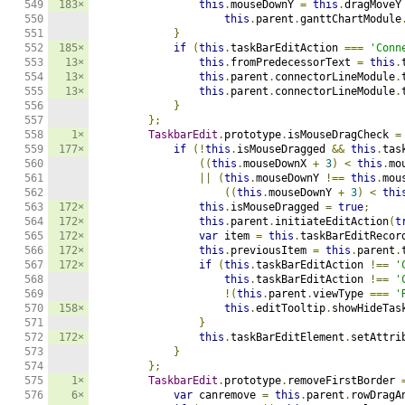
183×
this
.
mouseDownY 
=
this
.
dragMoveY
this
.
parent
.
ganttChartModule
}
185×
if
(
this
.
taskBarEditAction 
===
'Conn
13×
this
.
fromPredecessorText 
=
this
.
13×
this
.
parent
.
connectorLineModule
.
13×
this
.
parent
.
connectorLineModule
.
}
};
1×
TaskbarEdit
.
prototype
.
isMouseDragCheck 
=
177×
if
(!
this
.
isMouseDragged 
&&
this
.
tas
((
this
.
mouseDownX 
+
3
)
<
this
.
mo
||
(
this
.
mouseDownY 
!==
this
.
mou
((
this
.
mouseDownY 
+
3
)
<
thi
172×
this
.
isMouseDragged 
=
true
;
172×
this
.
parent
.
initiateEditAction
(
t
172×
var
 item 
=
this
.
taskBarEditRecor
172×
this
.
previousItem 
=
this
.
parent
.
172×
if
(
this
.
taskBarEditAction 
!==
'
this
.
taskBarEditAction 
!==
'
!(
this
.
parent
.
viewType 
===
'
158×
this
.
editTooltip
.
showHideTas
}
172×
this
.
taskBarEditElement
.
setAttri
}
};
1×
TaskbarEdit
.
prototype
.
removeFirstBorder 
6×
var
 canremove 
=
this
.
parent
.
rowDragA