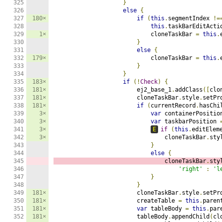
}
else
{
180×
if
(
this
.
segmentIndex 
!=
this
.
taskBarEditActi
1×
                            cloneTaskBar 
=
this
.
}
else
{
179×
                            cloneTaskBar 
=
this
.
}
}
183×
if
(!
Check
)
{
181×
                        ej2_base_1
.
addClass
([
clo
181×
                        cloneTaskBar
.
style
.
setPr
181×
if
(
currentRecord
.
hasChi
3×
var
 containerPositio
3×
var
 taskbarPosition 
3×
E
if
(
this
.
editElem
3×
                                cloneTaskBar
.
sty
}
else
{
                                cloneTaskBar
.
sty
'right'
:
'l
}
}
181×
                        cloneTaskBar
.
style
.
setPr
181×
                        createTable 
=
this
.
paren
181×
var
 tableBody 
=
this
.
par
181×
                        tableBody
.
appendChild
(
cl