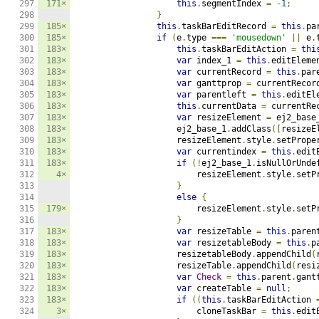
171×
this
.
segmentIndex 
=
-
1
;
}
185×
this
.
taskBarEditRecord 
=
this
.
pa
185×
if
(
e
.
type 
===
'mousedown'
||
 e
.
183×
this
.
taskBarEditAction 
=
thi
183×
var
 index_1 
=
this
.
editEleme
183×
var
 currentRecord 
=
this
.
par
183×
var
 ganttprop 
=
 currentRecor
183×
var
 parentleft 
=
this
.
editEl
183×
this
.
currentData 
=
 currentRe
183×
var
 resizeElement 
=
 ej2_base
183×
                    ej2_base_1
.
addClass
([
resizeE
183×
                    resizeElement
.
style
.
setPrope
183×
var
 currentindex 
=
this
.
edit
183×
if
(!
ej2_base_1
.
isNullOrUnde
4×
                        resizeElement
.
style
.
setP
}
else
{
179×
                        resizeElement
.
style
.
setP
}
183×
var
 resizeTable 
=
this
.
paren
183×
var
 resizetableBody 
=
this
.
p
183×
                    resizetableBody
.
appendChild
(
183×
                    resizeTable
.
appendChild
(
resi
183×
var
Check
=
this
.
parent
.
gant
183×
var
 createTable 
=
null
;
183×
if
((
this
.
taskBarEditAction 
3×
                        cloneTaskBar 
=
this
.
edit