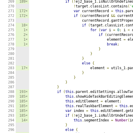
189×
if
(!
ej2_base_1
.
isNullOrUndefine
!
target
.
classList
.
contains
(
'
172×
var
 currentRecord 
=
this
.
par
172×
if
(
currentRecord 
&&
 current
                        currentRecord
.
ganttPrope
18×
if
(
target
.
classList
.
con
1×
for
(
var
 i 
=
0
;
 i 
<
 
2×
if
(
currentRecor
1×
                                    element 
=
 el
1×
break
;
}
}
}
else
{
17×
                            element 
=
 utils_1
.
pa
}
}
}
}
193×
if
(
this
.
parent
.
editSettings
.
allowTa
185×
this
.
showHideTaskBarEditingEleme
185×
this
.
editElement 
=
 element
;
185×
this
.
realTaskbarElement 
=
this
.
e
185×
var
 index 
=
this
.
editElement
.
get
185×
if
(!
ej2_base_1
.
isNullOrUndefine
14×
this
.
segmentIndex 
=
Number
(
i
}
else
{