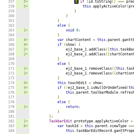
5×
E
if
(
id
.
toString
()
===
 pre
5×
this
.
applyActiveColor
(
pr
}
}
}
else
{
1×
void
0
;
}
4×
var
 chartContent 
=
this
.
parent
.
gantt
4×
if
(
show
)
{
2×
                ej2_base_1
.
addClass
([
this
.
taskBa
2×
                ej2_base_1
.
addClass
([
chartConten
}
else
{
2×
                ej2_base_1
.
removeClass
([
this
.
tas
2×
                ej2_base_1
.
removeClass
([
chartCon
}
4×
this
.
touchEdit 
=
 show
;
4×
if
(!
ej2_base_1
.
isNullOrUndefined
(
th
3×
this
.
parent
.
toolbarModule
.
refres
}
else
{
1×
return
;
}
};
1×
TaskbarEdit
.
prototype
.
applyActiveColor 
=
6×
var
 taskId 
=
this
.
parent
.
viewType 
==
this
.
taskBarEditRecord
.
ganttProp