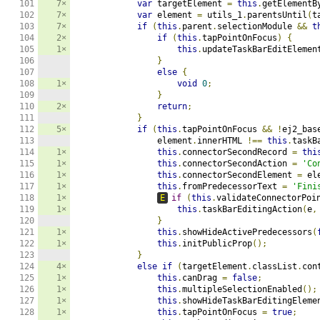
7×
var
 targetElement 
=
this
.
getElementB
7×
var
 element 
=
 utils_1
.
parentsUntil
(
t
7×
if
(
this
.
parent
.
selectionModule 
&&
t
2×
if
(
this
.
tapPointOnFocus
)
{
1×
this
.
updateTaskBarEditElemen
}
else
{
1×
void
0
;
}
2×
return
;
}
5×
if
(
this
.
tapPointOnFocus 
&&
!
ej2_bas
                element
.
innerHTML 
!==
this
.
taskB
1×
this
.
connectorSecondRecord 
=
thi
1×
this
.
connectorSecondAction 
=
'Co
1×
this
.
connectorSecondElement 
=
 el
1×
this
.
fromPredecessorText 
=
'Fini
1×
E
if
(
this
.
validateConnectorPoi
1×
this
.
taskBarEditingAction
(
e
,
}
1×
this
.
showHideActivePredecessors
(
1×
this
.
initPublicProp
();
}
4×
else
if
(
targetElement
.
classList
.
con
1×
this
.
canDrag 
=
false
;
1×
this
.
multipleSelectionEnabled
();
1×
this
.
showHideTaskBarEditingEleme
1×
this
.
tapPointOnFocus 
=
true
;