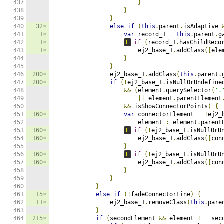
}
}
}
32×
else
if
(
this
.
parent
.
isAdaptive 
1×
var
 record_1 
=
this
.
parent
.
g
1×
E
if
(
record_1
.
hasChildReco
1×
                        ej2_base_1
.
addClass
([
ele
}
}
200×
                ej2_base_1
.
addClass
(
this
.
parent
.
200×
if
(!
ej2_base_1
.
isNullOrUndefine
&&
(
element
.
querySelector
(
'.
||
 element
.
parentElement
&&
 isShowConnectorPoints
)
{
160×
var
 connectorElement 
=
!
ej2_
                        element 
:
 element
.
parent
160×
E
if
(!
ej2_base_1
.
isNullOrU
160×
                        ej2_base_1
.
addClass
([
con
}
160×
E
if
(!
ej2_base_1
.
isNullOrU
160×
                        ej2_base_1
.
addClass
([
con
}
}
}
15×
else
if
(!
fadeConnectorLine
)
{
11×
                ej2_base_1
.
removeClass
(
this
.
pare
}
215×
if
(
secondElement 
&&
 element 
!==
 sec