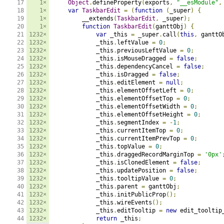
1×
Object
.
defineProperty
(
exports
,
"__esModule"
,
1×
var
TaskbarEdit
=
(
function
(
_super
)
{
1×
        __extends
(
TaskbarEdit
,
 _super
);
1×
function
TaskbarEdit
(
ganttObj
)
{
1232×
var
 _this 
=
 _super
.
call
(
this
,
 ganttO
1232×
            _this
.
leftValue 
=
0
;
1232×
            _this
.
previousLeftValue 
=
0
;
1232×
            _this
.
isMouseDragged 
=
false
;
1232×
            _this
.
dependencyCancel 
=
false
;
1232×
            _this
.
isDragged 
=
false
;
1232×
            _this
.
editElement 
=
null
;
1232×
            _this
.
elementOffsetLeft 
=
0
;
1232×
            _this
.
elementOffsetTop 
=
0
;
1232×
            _this
.
elementOffsetWidth 
=
0
;
1232×
            _this
.
elementOffsetHeight 
=
0
;
1232×
            _this
.
segmentIndex 
=
-
1
;
1232×
            _this
.
currentItemTop 
=
0
;
1232×
            _this
.
currentItemPrevTop 
=
0
;
1232×
            _this
.
topValue 
=
0
;
1232×
            _this
.
draggedRecordMarginTop 
=
'0px'
1232×
            _this
.
isClonedElement 
=
false
;
1232×
            _this
.
updatePosition 
=
false
;
1232×
            _this
.
tooltipValue 
=
0
;
1232×
            _this
.
parent 
=
 ganttObj
;
1232×
            _this
.
initPublicProp
();
1232×
            _this
.
wireEvents
();
1232×
            _this
.
editTooltip 
=
new
 edit_tooltip
1232×
return
 _this
;