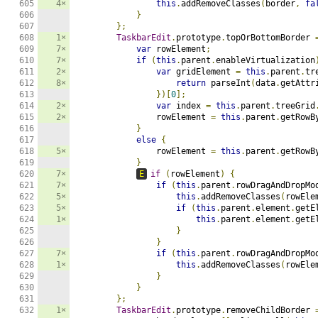
4×
this
.
addRemoveClasses
(
border
,
fa
}
};
1×
TaskbarEdit
.
prototype
.
topOrBottomBorder 
7×
var
 rowElement
;
7×
if
(
this
.
parent
.
enableVirtualization
2×
var
 gridElement 
=
this
.
parent
.
tr
8×
return
 parseInt
(
data
.
getAttr
})[
0
];
2×
var
 index 
=
this
.
parent
.
treeGrid
2×
                rowElement 
=
this
.
parent
.
getRowB
}
else
{
5×
                rowElement 
=
this
.
parent
.
getRowB
}
7×
E
if
(
rowElement
)
{
7×
if
(
this
.
parent
.
rowDragAndDropMo
5×
this
.
addRemoveClasses
(
rowEle
5×
if
(
this
.
parent
.
element
.
getE
1×
this
.
parent
.
element
.
getE
}
}
7×
if
(
this
.
parent
.
rowDragAndDropMo
1×
this
.
addRemoveClasses
(
rowEle
}
}
};
1×
TaskbarEdit
.
prototype
.
removeChildBorder 