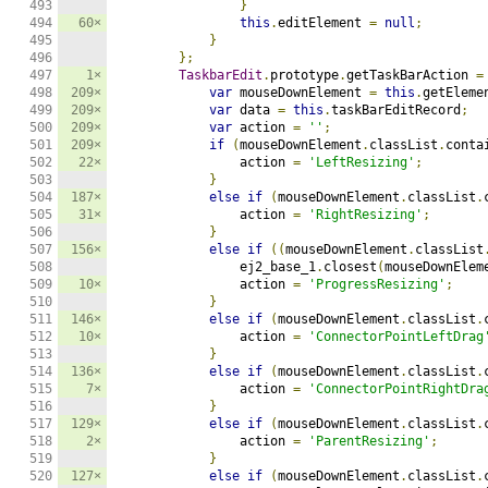
}
60×
this
.
editElement 
=
null
;
}
};
1×
TaskbarEdit
.
prototype
.
getTaskBarAction 
=
209×
var
 mouseDownElement 
=
this
.
getEleme
209×
var
 data 
=
this
.
taskBarEditRecord
;
209×
var
 action 
=
''
;
209×
if
(
mouseDownElement
.
classList
.
conta
22×
                action 
=
'LeftResizing'
;
}
187×
else
if
(
mouseDownElement
.
classList
.
31×
                action 
=
'RightResizing'
;
}
156×
else
if
((
mouseDownElement
.
classList
                ej2_base_1
.
closest
(
mouseDownElem
10×
                action 
=
'ProgressResizing'
;
}
146×
else
if
(
mouseDownElement
.
classList
.
10×
                action 
=
'ConnectorPointLeftDrag
}
136×
else
if
(
mouseDownElement
.
classList
.
7×
                action 
=
'ConnectorPointRightDra
}
129×
else
if
(
mouseDownElement
.
classList
.
2×
                action 
=
'ParentResizing'
;
}
127×
else
if
(
mouseDownElement
.
classList
.