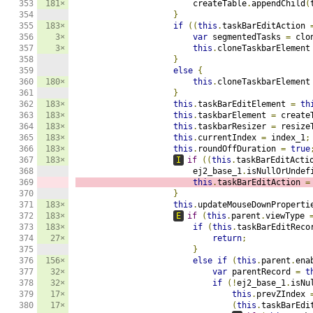
181×
                        createTable
.
appendChild
(
}
183×
if
((
this
.
taskBarEditAction 
3×
var
 segmentedTasks 
=
 clo
3×
this
.
cloneTaskbarElement
}
else
{
180×
this
.
cloneTaskbarElement
}
183×
this
.
taskBarEditElement 
=
th
183×
this
.
taskbarElement 
=
 create
183×
this
.
taskbarResizer 
=
 resize
183×
this
.
currentIndex 
=
 index_1
;
183×
this
.
roundOffDuration 
=
true
183×
I
if
((
this
.
taskBarEditActi
                        ej2_base_1
.
isNullOrUndef
this
.
taskBarEditAction 
=
}
183×
this
.
updateMouseDownProperti
183×
E
if
(
this
.
parent
.
viewType 
183×
if
(
this
.
taskBarEditReco
27×
return
;
}
156×
else
if
(
this
.
parent
.
ena
32×
var
 parentRecord 
=
t
32×
if
(!
ej2_base_1
.
isNu
17×
this
.
prevZIndex 
17×
(
this
.
taskBarEdi