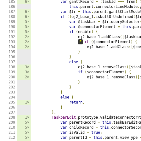
6×
var
 ganttRecord 
=
(
taskId 
===
 from
)
this
.
parent
.
connectorLineModule
.
6×
var
 $tr 
=
this
.
parent
.
ganttChartModu
6×
if
(!
ej2_base_1
.
isNullOrUndefined
(
$t
5×
var
 $taskbar 
=
 $tr
.
querySelector
5×
var
 $connectorElement 
=
this
.
par
5×
if
(
enable
)
{
2×
                    ej2_base_1
.
addClass
([
$taskba
2×
E
if
(
$connectorElement
)
{
2×
                        ej2_base_1
.
addClass
([
$co
}
}
else
{
3×
                    ej2_base_1
.
removeClass
([
$tas
3×
if
(
$connectorElement
)
{
2×
                        ej2_base_1
.
removeClass
([
}
}
}
else
{
1×
return
;
}
};
1×
TaskbarEdit
.
prototype
.
validateConnectorP
5×
var
 parentRecord 
=
this
.
taskBarEditR
5×
var
 childRecord 
=
this
.
connectorSeco
5×
var
 isValid 
=
true
;
5×
var
 parentId 
=
this
.
parent
.
viewType 