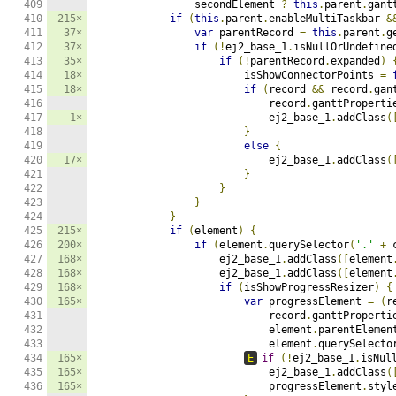
                secondElement 
?
this
.
parent
.
gant
215×
if
(
this
.
parent
.
enableMultiTaskbar 
&
37×
var
 parentRecord 
=
this
.
parent
.
g
37×
if
(!
ej2_base_1
.
isNullOrUndefine
35×
if
(!
parentRecord
.
expanded
)
18×
                        isShowConnectorPoints 
=
18×
if
(
record 
&&
 record
.
gan
                            record
.
ganttProperti
1×
                            ej2_base_1
.
addClass
(
}
else
{
17×
                            ej2_base_1
.
addClass
(
}
}
}
}
215×
if
(
element
)
{
200×
if
(
element
.
querySelector
(
'.'
+
 
168×
                    ej2_base_1
.
addClass
([
element
168×
                    ej2_base_1
.
addClass
([
element
168×
if
(
isShowProgressResizer
)
{
165×
var
 progressElement 
=
(
r
                            record
.
ganttProperti
                            element
.
parentElemen
                            element
.
querySelecto
165×
E
if
(!
ej2_base_1
.
isNul
165×
                            ej2_base_1
.
addClass
(
165×
                            progressElement
.
styl