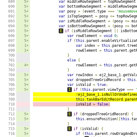
5×
var
 middleRowSegment 
=
 topRowSegment
5×
var
 bottomRowSegment 
=
 middleRowSegm
5×
var
 posy 
=
(
event
.
type 
===
'mousemov
5×
var
 isTopSegment 
=
 posy 
<=
 topRowSeg
5×
var
 isMiddleRowSegment 
=
(
posy 
<=
 mi
5×
var
 isBottomRowSegment 
=
(
posy 
<=
 bo
5×
E
if
(
isMiddleRowSegment 
||
 isBotto
5×
var
 rowElement 
=
void
0
;
5×
if
(
this
.
parent
.
enableVirtualiza
1×
var
 index 
=
this
.
parent
.
tree
1×
                    rowElement 
=
this
.
parent
.
get
}
else
{
4×
                    rowElement 
=
this
.
parent
.
get
}
5×
var
 rowIndex 
=
 ej2_base_1
.
getVal
5×
var
 droppedTreeGridRecord 
=
this
5×
var
 isValid 
=
true
;
5×
I
if
(
this
.
parent
.
viewType 
===
!
ej2_base_1
.
isNullOrUndefine
this
.
taskBarEditRecord
.
paren
                    isValid 
=
false
;
}
5×
E
if
(
droppedTreeGridRecord
)
{
5×
this
.
ensurePosition
([
this
.
ta
}
5×
E
if
(
isValid
)
{
5×
if
(
this
.
parent
.
rowDragAndDr