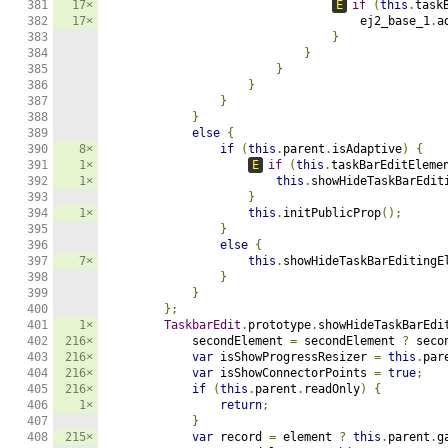
17×
E
if
(
this
.
task
17×
                                    ej2_base_1
.
a
}
}
}
}
}
}
else
{
8×
if
(
this
.
parent
.
isAdaptive
)
{
1×
E
if
(
this
.
taskBarEditEleme
1×
this
.
showHideTaskBarEdit
}
1×
this
.
initPublicProp
();
}
else
{
7×
this
.
showHideTaskBarEditingE
}
}
};
1×
TaskbarEdit
.
prototype
.
showHideTaskBarEdi
216×
            secondElement 
=
 secondElement 
?
 seco
216×
var
 isShowProgressResizer 
=
this
.
par
216×
var
 isShowConnectorPoints 
=
true
;
216×
if
(
this
.
parent
.
readOnly
)
{
1×
return
;
}
215×
var
 record 
=
 element 
?
this
.
parent
.
g