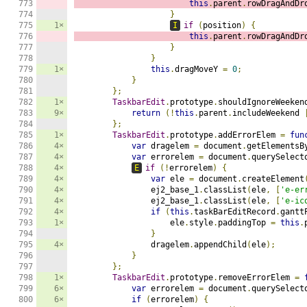
this
.
parent
.
rowDragAndDr
}
1×
I
if
(
position
)
{
this
.
parent
.
rowDragAndDr
}
}
1×
this
.
dragMoveY 
=
0
;
}
};
1×
TaskbarEdit
.
prototype
.
shouldIgnoreWeeken
9×
return
(!
this
.
parent
.
includeWeekend 
};
1×
TaskbarEdit
.
prototype
.
addErrorElem 
=
fun
4×
var
 dragelem 
=
 document
.
getElementsB
4×
var
 errorelem 
=
 document
.
querySelect
4×
E
if
(!
errorelem
)
{
4×
var
 ele 
=
 document
.
createElement
4×
                ej2_base_1
.
classList
(
ele
,
[
'e-er
4×
                ej2_base_1
.
classList
(
ele
,
[
'e-ic
4×
if
(
this
.
taskBarEditRecord
.
gantt
1×
                    ele
.
style
.
paddingTop 
=
this
.
}
4×
                dragelem
.
appendChild
(
ele
);
}
};
1×
TaskbarEdit
.
prototype
.
removeErrorElem 
=
6×
var
 errorelem 
=
 document
.
querySelect
6×
if
(
errorelem
)
{