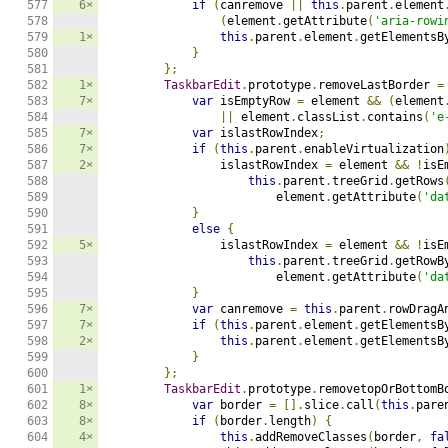
6×
if
(
canremove 
||
this
.
parent
.
element
(
element
.
getAttribute
(
'aria-rowi
1×
this
.
parent
.
element
.
getElementsB
}
};
1×
TaskbarEdit
.
prototype
.
removeLastBorder 
=
7×
var
 isEmptyRow 
=
 element 
&&
(
element
||
 element
.
classList
.
contains
(
'e
7×
var
 islastRowIndex
;
7×
if
(
this
.
parent
.
enableVirtualization
2×
                islastRowIndex 
=
 element 
&&
!
isE
this
.
parent
.
treeGrid
.
getRows
                        element
.
getAttribute
(
'da
}
else
{
5×
                islastRowIndex 
=
 element 
&&
!
isE
this
.
parent
.
treeGrid
.
getRowB
                        element
.
getAttribute
(
'da
}
7×
var
 canremove 
=
this
.
parent
.
rowDragA
7×
if
(
this
.
parent
.
element
.
getElementsB
2×
this
.
parent
.
element
.
getElementsB
}
};
1×
TaskbarEdit
.
prototype
.
removetopOrBottomB
8×
var
 border 
=
[].
slice
.
call
(
this
.
pare
8×
if
(
border
.
length
)
{
4×
this
.
addRemoveClasses
(
border
,
fa