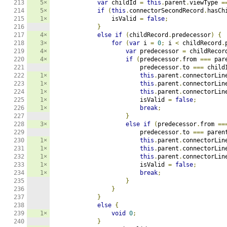
5×
var
 childId 
=
this
.
parent
.
viewType 
=
5×
if
(
this
.
connectorSecondRecord
.
hasCh
1×
                isValid 
=
false
;
}
4×
else
if
(
childRecord
.
predecessor
)
{
3×
for
(
var
 i 
=
0
;
 i 
<
 childRecord
.
4×
var
 predecessor 
=
 childRecor
4×
if
(
predecessor
.
from 
===
 par
                        predecessor
.
to 
===
 child
1×
this
.
parent
.
connectorLin
1×
this
.
parent
.
connectorLin
1×
this
.
parent
.
connectorLin
1×
                        isValid 
=
false
;
1×
break
;
}
3×
else
if
(
predecessor
.
from 
==
                        predecessor
.
to 
===
 paren
1×
this
.
parent
.
connectorLin
1×
this
.
parent
.
connectorLin
1×
this
.
parent
.
connectorLin
1×
                        isValid 
=
false
;
1×
break
;
}
}
}
else
{
1×
void
0
;
}