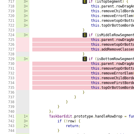
3×
E
if
(
isTopSegment
)
{
3×
this
.
parent
.
rowDragA
3×
this
.
removeChildBord
3×
this
.
removeErrorElem
3×
this
.
removetopOrBott
3×
this
.
topOrBottomBord
}
3×
I
if
(
isMiddleRowSegmen
this
.
parent
.
rowDragA
this
.
removetopOrBott
this
.
addRemoveClasse
}
3×
I
if
(
isBottomRowSegmen
this
.
parent
.
rowDragA
this
.
removetopOrBott
this
.
removeErrorElem
this
.
removeChildBord
this
.
removeFirstBord
this
.
topOrBottomBord
}
}
}
}
};
1×
TaskbarEdit
.
prototype
.
handleRowDrop 
=
fu
3×
if
(!
row
)
{
2×
return
;
}