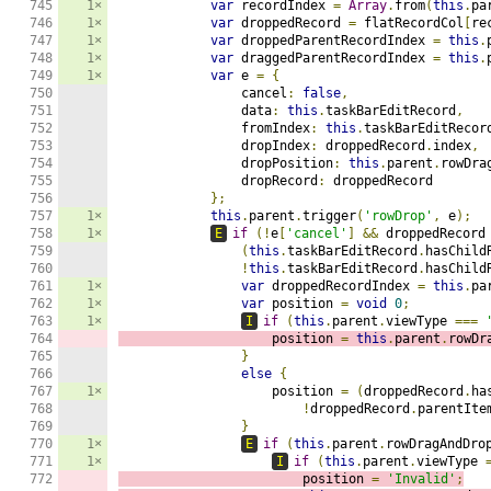
1×
var
 recordIndex 
=
Array
.
from
(
this
.
pa
1×
var
 droppedRecord 
=
 flatRecordCol
[
re
1×
var
 droppedParentRecordIndex 
=
this
.
1×
var
 draggedParentRecordIndex 
=
this
.
1×
var
 e 
=
{
                cancel
:
false
,
                data
:
this
.
taskBarEditRecord
,
                fromIndex
:
this
.
taskBarEditRecor
                dropIndex
:
 droppedRecord
.
index
,
                dropPosition
:
this
.
parent
.
rowDra
                dropRecord
:
 droppedRecord

};
1×
this
.
parent
.
trigger
(
'rowDrop'
,
 e
);
1×
E
if
(!
e
[
'cancel'
]
&&
 droppedRecord
(
this
.
taskBarEditRecord
.
hasChild
!
this
.
taskBarEditRecord
.
hasChild
1×
var
 droppedRecordIndex 
=
this
.
pa
1×
var
 position 
=
void
0
;
1×
I
if
(
this
.
parent
.
viewType 
===
                    position 
=
this
.
parent
.
rowDr
}
else
{
1×
                    position 
=
(
droppedRecord
.
ha
!
droppedRecord
.
parentIte
}
1×
E
if
(
this
.
parent
.
rowDragAndDro
1×
I
if
(
this
.
parent
.
viewType 
                        position 
=
'Invalid'
;