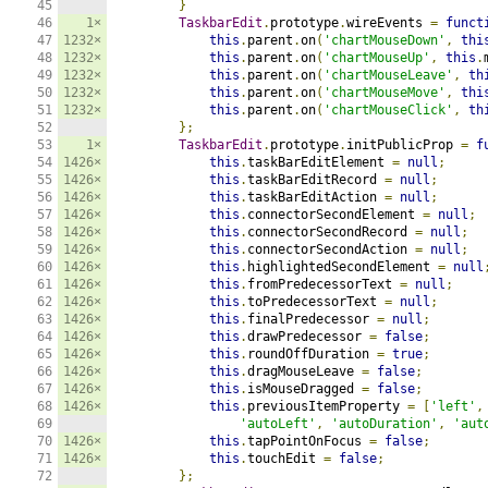
}
1×
TaskbarEdit
.
prototype
.
wireEvents 
=
funct
1232×
this
.
parent
.
on
(
'chartMouseDown'
,
thi
1232×
this
.
parent
.
on
(
'chartMouseUp'
,
this
.
1232×
this
.
parent
.
on
(
'chartMouseLeave'
,
th
1232×
this
.
parent
.
on
(
'chartMouseMove'
,
thi
1232×
this
.
parent
.
on
(
'chartMouseClick'
,
th
};
1×
TaskbarEdit
.
prototype
.
initPublicProp 
=
f
1426×
this
.
taskBarEditElement 
=
null
;
1426×
this
.
taskBarEditRecord 
=
null
;
1426×
this
.
taskBarEditAction 
=
null
;
1426×
this
.
connectorSecondElement 
=
null
;
1426×
this
.
connectorSecondRecord 
=
null
;
1426×
this
.
connectorSecondAction 
=
null
;
1426×
this
.
highlightedSecondElement 
=
null
1426×
this
.
fromPredecessorText 
=
null
;
1426×
this
.
toPredecessorText 
=
null
;
1426×
this
.
finalPredecessor 
=
null
;
1426×
this
.
drawPredecessor 
=
false
;
1426×
this
.
roundOffDuration 
=
true
;
1426×
this
.
dragMouseLeave 
=
false
;
1426×
this
.
isMouseDragged 
=
false
;
1426×
this
.
previousItemProperty 
=
[
'left'
,
'autoLeft'
,
'autoDuration'
,
'aut
1426×
this
.
tapPointOnFocus 
=
false
;
1426×
this
.
touchEdit 
=
false
;
};