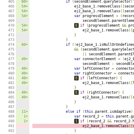
60×
if
(
secondElement
.
querySelector
(
54×
                    ej2_base_1
.
removeClass
([
seco
54×
                    ej2_base_1
.
removeClass
([
seco
54×
var
 progressElement 
=
(
recor
                        secondElement
.
parentElem
54×
E
if
(
progressElement 
&&
 pr
54×
                        ej2_base_1
.
removeClass
([
}
}
60×
if
(!
ej2_base_1
.
isNullOrUndefine
&&
(
secondElement
.
querySelec
||
 secondElement
.
parentE
49×
var
 connectorElement 
=
!
ej2_
                        secondElement 
:
 secondEl
49×
var
 leftConnector 
=
 connecto
49×
var
 rightConnector 
=
 connect
49×
E
if
(
leftConnector
)
{
49×
                        ej2_base_1
.
removeClass
([
}
49×
E
if
(
rightConnector
)
{
49×
                        ej2_base_1
.
removeClass
([
}
}
11×
else
if
(
this
.
parent
.
isAdaptive
)
1×
var
 record_2 
=
this
.
parent
.
g
1×
I
if
(
record_2 
&&
 record_2
.
                        ej2_base_1
.
removeClass
([
}