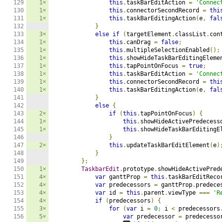
1×
this
.
taskBarEditAction 
=
'Connec
1×
this
.
connectorSecondRecord 
=
thi
1×
this
.
taskBarEditingAction
(
e
,
fal
}
3×
else
if
(
targetElement
.
classList
.
con
1×
this
.
canDrag 
=
false
;
1×
this
.
multipleSelectionEnabled
();
1×
this
.
showHideTaskBarEditingEleme
1×
this
.
tapPointOnFocus 
=
true
;
1×
this
.
taskBarEditAction 
=
'Connec
1×
this
.
connectorSecondRecord 
=
thi
1×
this
.
taskBarEditingAction
(
e
,
fal
}
else
{
2×
if
(
this
.
tapPointOnFocus
)
{
1×
this
.
showHideActivePredecess
1×
this
.
showHideTaskBarEditingE
}
2×
this
.
updateTaskBarEditElement
(
e
)
}
};
1×
TaskbarEdit
.
prototype
.
showHideActivePred
4×
var
 ganttProp 
=
this
.
taskBarEditReco
4×
var
 predecessors 
=
 ganttProp
.
predece
4×
var
 id 
=
this
.
parent
.
viewType 
===
'R
4×
if
(
predecessors
)
{
3×
for
(
var
 i 
=
0
;
 i 
<
 predecessors
5×
var
 predecessor 
=
 predecesso