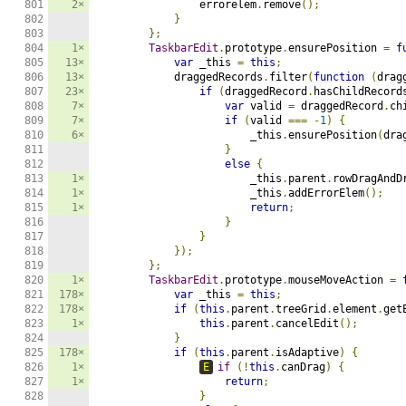
2×
                errorelem
.
remove
();
}
};
1×
TaskbarEdit
.
prototype
.
ensurePosition 
=
f
13×
var
 _this 
=
this
;
13×
            draggedRecords
.
filter
(
function
(
drag
23×
if
(
draggedRecord
.
hasChildRecord
7×
var
 valid 
=
 draggedRecord
.
ch
7×
if
(
valid 
===
-
1
)
{
6×
                        _this
.
ensurePosition
(
dra
}
else
{
1×
                        _this
.
parent
.
rowDragAndD
1×
                        _this
.
addErrorElem
();
1×
return
;
}
}
});
};
1×
TaskbarEdit
.
prototype
.
mouseMoveAction 
=
178×
var
 _this 
=
this
;
178×
if
(
this
.
parent
.
treeGrid
.
element
.
get
1×
this
.
parent
.
cancelEdit
();
}
178×
if
(
this
.
parent
.
isAdaptive
)
{
1×
E
if
(!
this
.
canDrag
)
{
1×
return
;
}