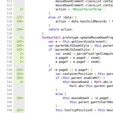
                mouseDownElement
.
classList
.
conta
                mouseDownElement
.
classList
.
conta
2×
                action 
=
'ManualParentDrag'
;
}
125×
else
if
(
data
)
{
108×
                action 
=
 data
.
hasChildRecords 
?
}
209×
return
 action
;
};
1×
TaskbarEdit
.
prototype
.
updateMouseDownPro
185×
var
 e 
=
this
.
getCoordinate
(
event
);
185×
var
 parentWithZoomStyle 
=
this
.
paren
185×
if
(
parentWithZoomStyle
)
{
2×
var
 zoom1 
=
 parseFloat
(
getComput
2×
                e
.
pageX 
=
 e
.
pageX 
/
 zoom1
;
2×
                e
.
pageY 
=
 e
.
pageY 
/
 zoom1
;
}
185×
if
(
e
.
pageX 
||
 e
.
pageY
)
{
183×
var
 containerPosition 
=
this
.
par
183×
if
(
this
.
parent
.
enableRtl
)
{
3×
this
.
mouseDownX 
=
Math
.
abs
(
e
Math
.
abs
(
this
.
parent
.
gan
}
else
{
180×
this
.
mouseDownX 
=
(
e
.
pageX 
-
this
.
parent
.
ganttChartMo
}
183×
this
.
tooltipPositionX 
=
this
.
mou